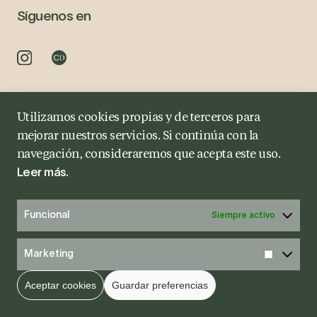
Síguenos en
Utilizamos cookies propias y de terceros para
Aviso Legal
Política de Privacidad
Política de cookies
mejorar nuestros servicios. Si continúa con la
navegación, consideraremos que acepta este uso.
.
Leer más
Funcional
Siempre activo
Marketing
Aceptar cookies
Guardar preferencias
Pide tu cita
Diagnóstico Online
Whatsapp