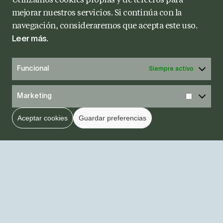
Utilizamos cookies propias y de terceros para
mejorar nuestros servicios. Si continúa con la
navegación, consideraremos que acepta este uso.
.
Leer más
Funcional
Siempre activo
Marketing
Aceptar cookies
Guardar preferencias
Pide tu cita
Diagnóstico Online
Whatsapp