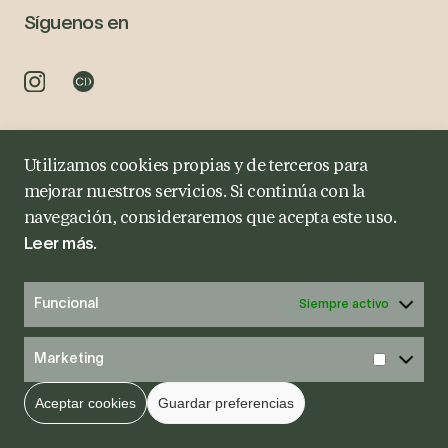
Síguenos en
Utilizamos cookies propias y de terceros para
Aviso Legal
Política de Privacidad
Política de cookies
mejorar nuestros servicios. Si continúa con la
navegación, consideraremos que acepta este uso.
.
Leer más
Funcional
Siempre activo
Marketing
Aceptar cookies
Guardar preferencias
Pide tu cita
Diagnóstico Online
Whatsapp