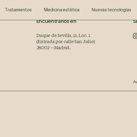
cia
ño de Sonrisas Digital
Ultherapy®
Periodoncia
Aumento de labios y rellenos faciales
Escáner Intraoral
ATM-Bruxismo
Blog
Odontopedriatría
Odontología Avan
Toxina B
Tratamientos
Medicina estética
Nuevas tecnologías
Encuéntranos en
S
Duque de Sevilla, 11. Loc. 1
(Entrada por calle San Julio)
28002
—
Madrid.
Av