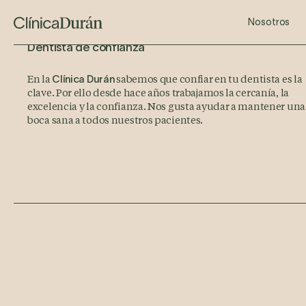
Estética Dental
Implantes dentales
Mesoterapia facial
Ortodon
Dise
Nosotros
Dentista de confianza
En la
sabemos que confiar en tu dentista es la
Clínica Durán
clave. Por ello desde hace años trabajamos la cercanía, la
excelencia y la confianza. Nos gusta ayudar a mantener una
boca sana a todos nuestros pacientes.