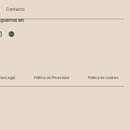
zada
otulínica
Prótesis Dental
Hydrafacial
Tratamiento Apnea del Sueño
Contacto
íguenos en
iso Legal
Política de Privacidad
Política de cookies