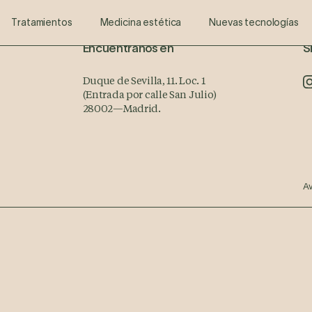
cia
ño de Sonrisas Digital
Ultherapy®
Periodoncia
Aumento de labios y rellenos faciales
Escáner Intraoral
ATM-Bruxismo
Blog
Odontopedriatría
Odontología Avan
Toxina B
Tratamientos
Medicina estética
Nuevas tecnologías
Encuéntranos en
S
Duque de Sevilla, 11. Loc. 1
(Entrada por calle San Julio)
28002
—
Madrid.
Av