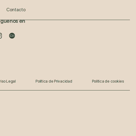
zada
otulínica
Prótesis Dental
Hydrafacial
Tratamiento Apnea del Sueño
Contacto
íguenos en
iso Legal
Política de Privacidad
Política de cookies