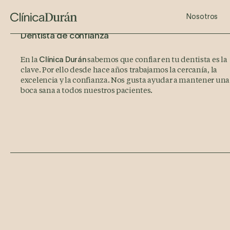
Estética Dental
Implantes dentales
Mesoterapia facial
Ortodon
Dise
Nosotros
Dentista de confianza
En la
sabemos que confiar en tu dentista es la
Clínica Durán
clave. Por ello desde hace años trabajamos la cercanía, la
excelencia y la confianza. Nos gusta ayudar a mantener una
boca sana a todos nuestros pacientes.