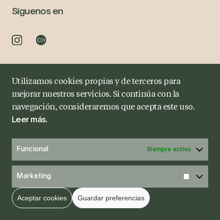
Síguenos en
Utilizamos cookies propias y de terceros para
Aviso Legal
Política de Privacidad
Política de cookies
mejorar nuestros servicios. Si continúa con la
navegación, consideraremos que acepta este uso.
.
Leer más
Funcional
Siempre activo
Marketing
Aceptar cookies
Guardar preferencias
Pide tu cita
Diagnóstico Online
Whatsapp